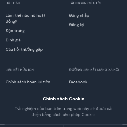
BẮT ĐẦU
TÀI KHOẢN CỦA TÔI
Làm thế nào nó hoạt
Đăng nhập
động?
Đăng ký
Đặc trưng
Định giá
Câu hỏi thường gặp
LIÊN KẾT HỮU ÍCH
ĐƯỜNG LIÊN KẾT MẠNG XÃ HỘI
Chính sách hoàn lại tiền
Facebook
Ủng hộ
Twitter
Chính sách Cookie
Chính sách Cookie
Chính sách bảo mật
Instagram
Trải nghiệm của bạn trên trang web này sẽ được cải
Trải nghiệm của bạn trên trang web này sẽ được cải
Các điều khoản và điều kiện
LinkedIn
thiện bằng cách cho phép Cookie.
thiện bằng cách cho phép Cookie.